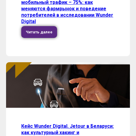
мобильный трафик – 75%: как
меняются фармрынок и поведение
потребителей в исследовании Wunder
Digital
Читать далее
Кейс Wunder Digital. Jetour в Беларуси:
как культурный хакинг и