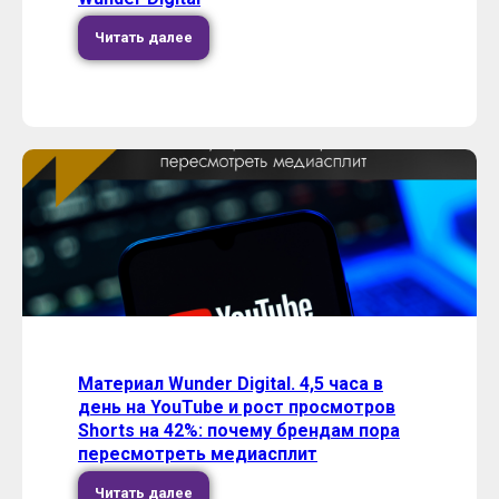
Читать далее
Материал Wunder Digital. 4,5 часа в
день на YouTube и рост просмотров
Shorts на 42%: почему брендам пора
пересмотреть медиасплит
Читать далее