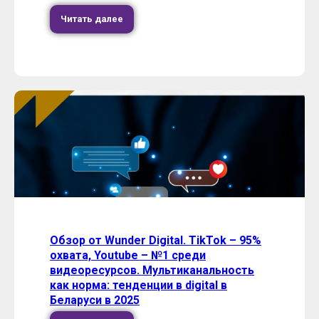
Читать далее
Обзор от Wunder Digital. TikTok – 95%
охвата, Youtube – №1 среди
видеоресурсов. Мультиканальность
как норма: тенденции в digital в
Беларуси в 2025