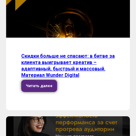
Скидки больше не спасают: в битве за
клиента выигрывает креатив –
адаптивный, быстрый и массовый.
Материал Wunder Digital
Читать далее