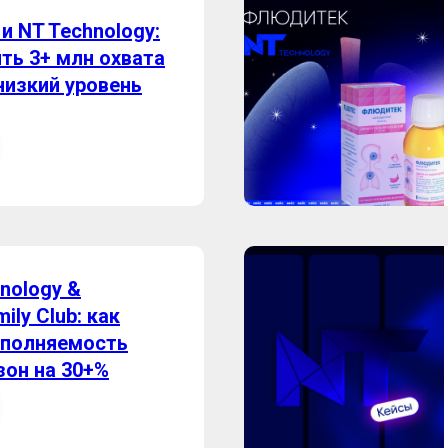
 и NT Technology:
ть 3+ млн охвата
низкий уровень
nology &
ily Club: как
аполняемость
зон на 30+%