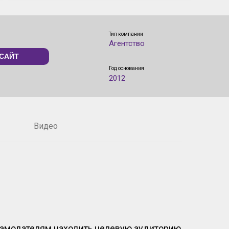
Тип компании
Агентство
САЙТ
Год основания
2012
Видео
ламодателям находить целевую аудиторию