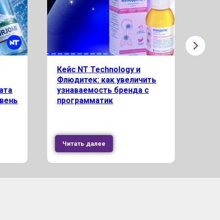
Кейс NT Technology и
Кей
Флюдитек: как увеличить
Sos
ата
узнаваемость бренда с
уве
овень
программатик
оте
Читать далее
Чи