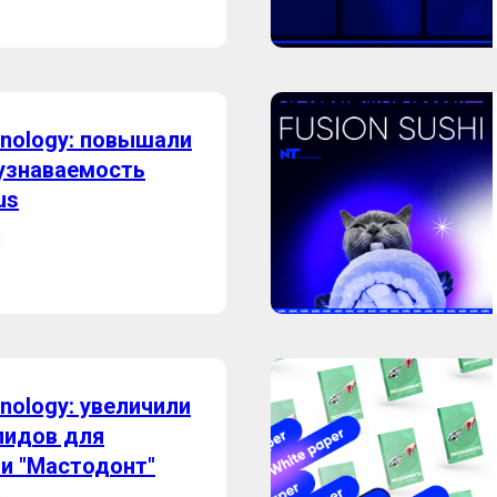
hnology: повышали
 узнаваемость
us
nology: увеличили
лидов для
и "Мастодонт"