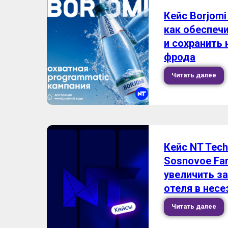
Кейс Borjomi
как обеспечи
и сохранить 
фрода
Читать далее
Кейс NT Tech
Sosnovoe Fam
увеличить з
отеля в несе
Читать далее