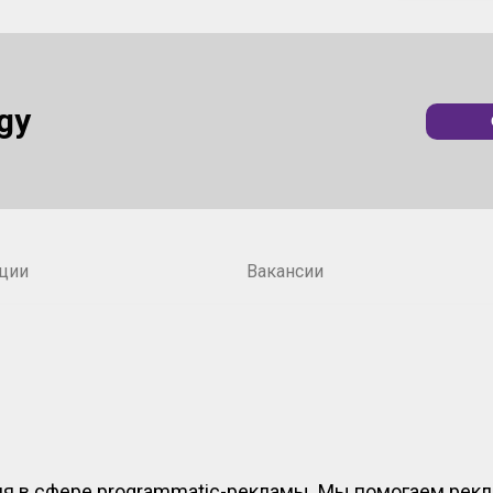
gy
ции
Вакансии
ия в сфере programmatic-рекламы. Мы помогаем рек