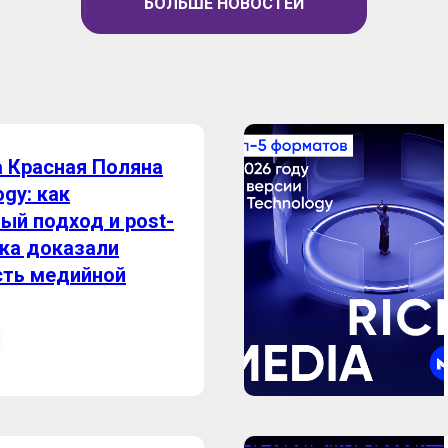
БОЛЬШЕ НОВОСТЕЙ
а Красная Поляна
ogy: как
ый подход и post-
ика доказали
ть медийной