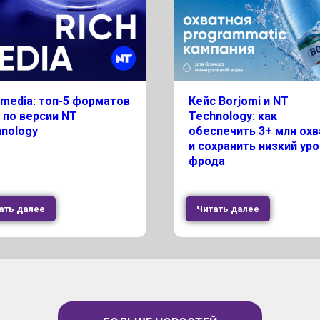
 media: топ-5 форматов
Кейс Borjomi и NT
 по версии NT
Technology: как
nology
обеспечить 3+ млн охв
и сохранить низкий ур
фрода
ать далее
Читать далее