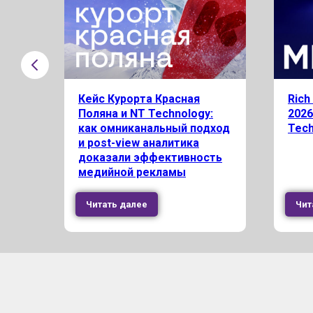
о
Кейс Курорта Красная
Rich
Поляна и NT Technology:
2026
как омниканальный подход
Tech
и post-view аналитика
доказали эффективность
медийной рекламы
Читать далее
Чит