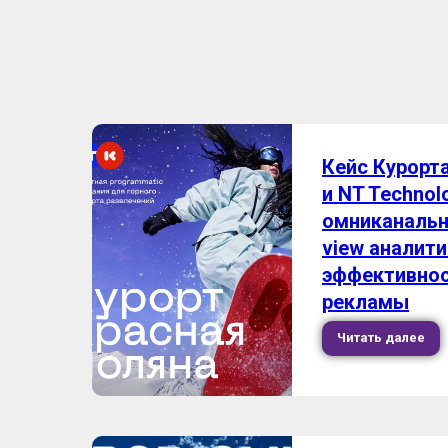
Кейс Курорт
и NT Technol
омниканальн
view аналит
эффективнос
рекламы
Читать далее