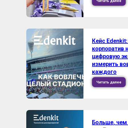
Читать далее
Кейс Edenkit
корпоратив н
цифровую эк
измерить во
каждого
Читать далее
Больше, чем