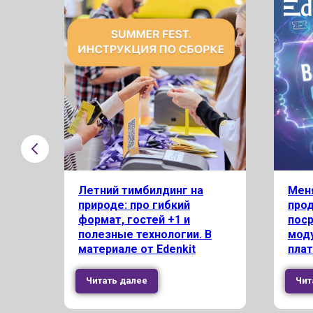
Летний тимбилдинг на
Меня
природе: про гибкий
про
тий
формат, гостей +1 и
пос
полезные технологии. В
моду
материале от Edenkit
плат
Читать далее
Чит