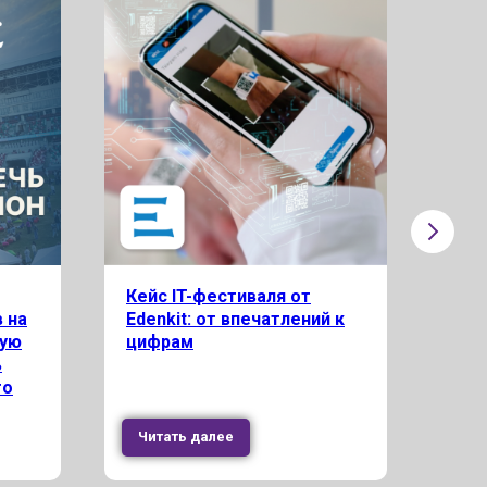
Кейс IT-фестиваля от
Бол
 на
Edenkit: от впечатлений к
код
вую
цифрам
мен
ь
го
Читать далее
Чи