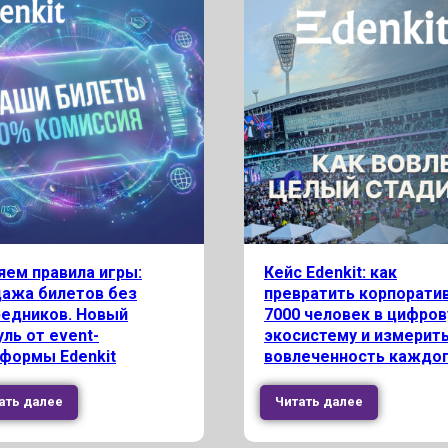
ем правила игры:
Кейс Edenkit: как
дажа билетов без
превратить корпоратив
редников. Новый
7000 человек в цифро
ль от event-
экосистему и измерит
формы Edenkit
вовлеченность каждо
ать далее
Читать далее