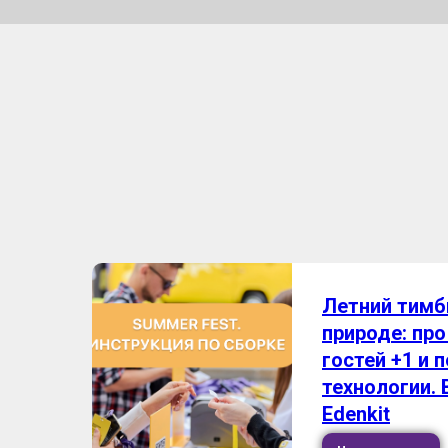
Летний тимб
природе: про
гостей +1 и 
технологии. 
Edenkit