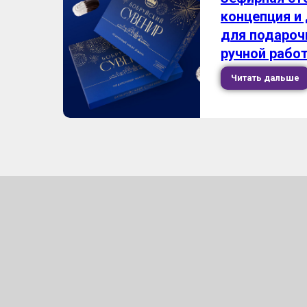
концепция и
для подароч
ручной рабо
Читать дальше