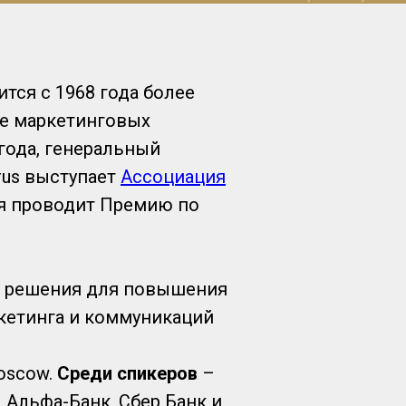
тся с 1968 года более
ре маркетинговых
 года, генеральный
arus выступает
Ассоциация
я проводит Премию по
и решения для повышения
кетинга и коммуникаций
Moscow.
Среди спикеров
–
, Альфа-Банк, Сбер Банк и