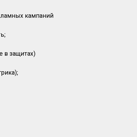
екламных кампаний
ь;
 в защитах)
рика);