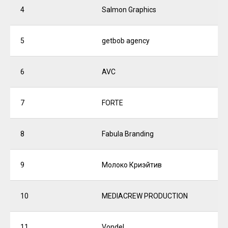
4
Salmon Graphics
5
getbob agency
6
AVC
7
FORTE
8
Fabula Branding
9
Молоко Криэйтив
10
MEDIACREW PRODUCTION
11
Vondel