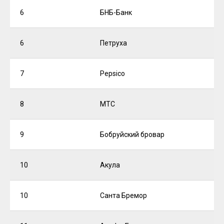
6
БНБ-Банк
6
Петруха
7
Pepsico
8
МТС
9
Бобруйский бровар
10
Акула
10
Санта Бремор