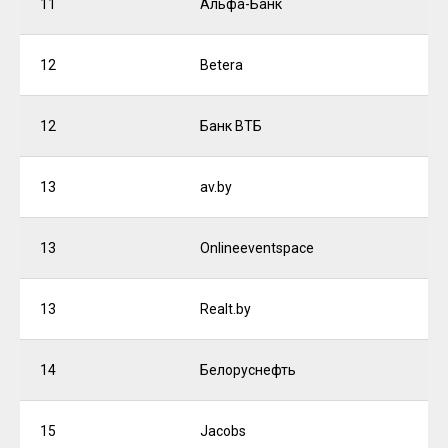
11
Альфа-Банк
12
Betera
12
Банк ВТБ
13
av.by
13
Onlineeventspace
13
Realt.by
14
Белоруснефть
15
Jacobs