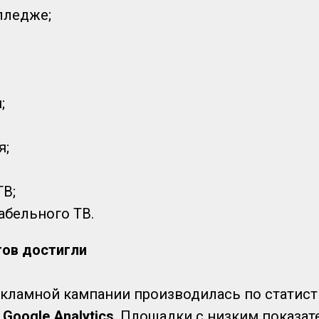
лледже;
;
я;
ТВ;
абельного ТВ.
тов достигли
кламной кампании производилась по статис
с
Google Analytics
. Площадки с низким показа