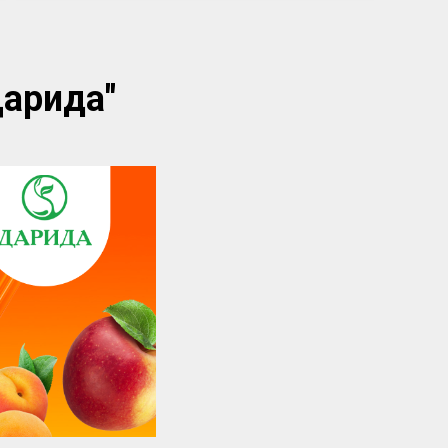
арида
"