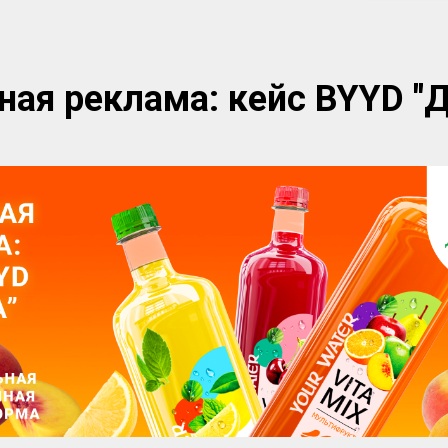
ая реклама: кейс BYYD "
Д