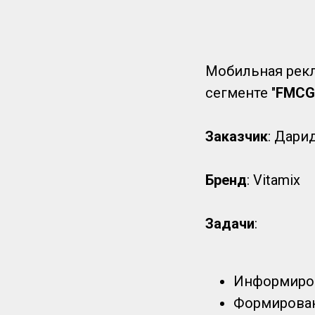
Мобильная рек
сегменте "
FMCG
Заказчик
: Дари
Бренд
: Vitamix
Задачи
:
Информиров
Формирован