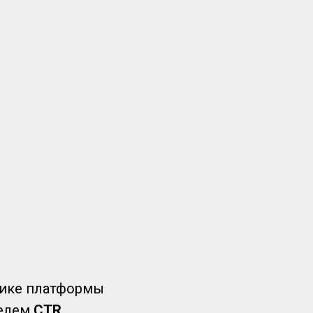
тике платформы
телем
CTR