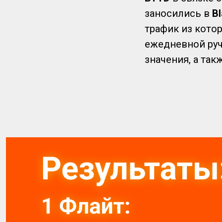
заносились в
Bl
трафик из кото
ежедневной руч
значения, а та