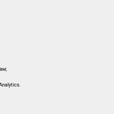
ам;
alytics.