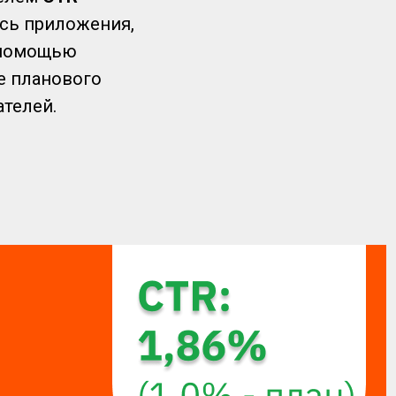
ись приложения,
С помощью
 планового
ателей.